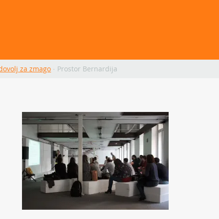
 dovolj za zmago
·
Prostor Bernardija