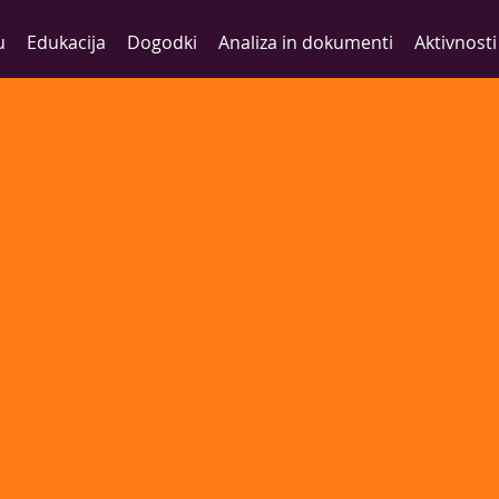
u
Edukacija
Dogodki
Analiza in dokumenti
Aktivnosti