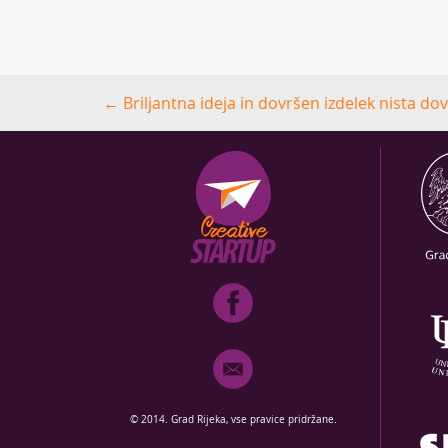
Post
←
Briljantna ideja in dovršen izdelek nista do
navigation
© 2014. Grad Rijeka, vse pravice pridržane.