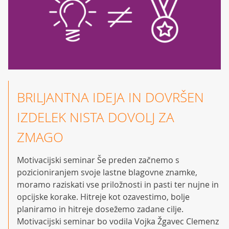
BRILJANTNA IDEJA IN DOVRŠEN
IZDELEK NISTA DOVOLJ ZA
ZMAGO
Motivacijski seminar Še preden začnemo s
pozicioniranjem svoje lastne blagovne znamke,
moramo raziskati vse priložnosti in pasti ter nujne in
opcijske korake. Hitreje kot ozavestimo, bolje
planiramo in hitreje dosežemo zadane cilje.
Motivacijski seminar bo vodila Vojka Žgavec Clemenz