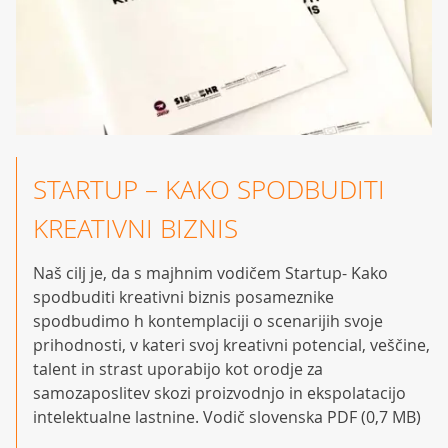
STARTUP – KAKO SPODBUDITI
KREATIVNI BIZNIS
Naš cilj je, da s majhnim vodičem Startup- Kako
spodbuditi kreativni biznis posameznike
spodbudimo h kon­templaciji o scenarijih svoje
prihod­nosti, v kateri svoj kreativni potencial, veščine,
talent in strast uporabijo kot orodje za
samozaposlitev skozi proiz­vodnjo in ekspolatacijo
intelektualne lastnine. Vodič slovenska PDF (0,7 MB)