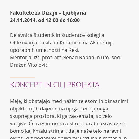
Fakultete za Dizajn – Ljubljana
24.11.2014. od 12:00 do 16:00
Delavnica študentk in študentov kolegija
Oblikovanja nakita in Keramike na Akademiji
uporabnih umetnosti na Reki.
Mentorja: izr. prof. art Nenad Roban in um. sod.
Dražen Vitolović
KONCEPT IN CILJ PROJEKTA
Meje, ki obstajajo med našim telesom in okrasnimi
objekti, ki jih dajemo na njega, ter njunega
skupnega prostora, ki ga zavzemata, so zelo
varljive. Če razširimo zavest o uporabi okrasov, se
bomo kaj kmalu strinjali, da je naše telo naravni
okras, ki z dodanimi oblikami v različnih materialih