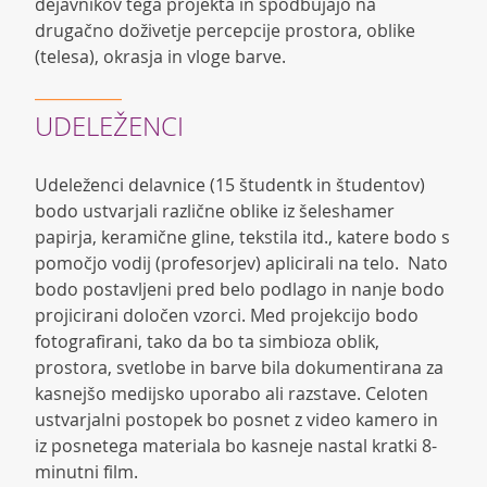
dejavnikov tega projekta in spodbujajo na
drugačno doživetje percepcije prostora, oblike
(telesa), okrasja in vloge barve.
UDELEŽENCI
Udeleženci delavnice (15 študentk in študentov)
bodo ustvarjali različne oblike iz šeleshamer
papirja, keramične gline, tekstila itd., katere bodo s
pomočjo vodij (profesorjev) aplicirali na telo. Nato
bodo postavljeni pred belo podlago in nanje bodo
projicirani določen vzorci. Med projekcijo bodo
fotografirani, tako da bo ta simbioza oblik,
prostora, svetlobe in barve bila dokumentirana za
kasnejšo medijsko uporabo ali razstave. Celoten
ustvarjalni postopek bo posnet z video kamero in
iz posnetega materiala bo kasneje nastal kratki 8-
minutni film.