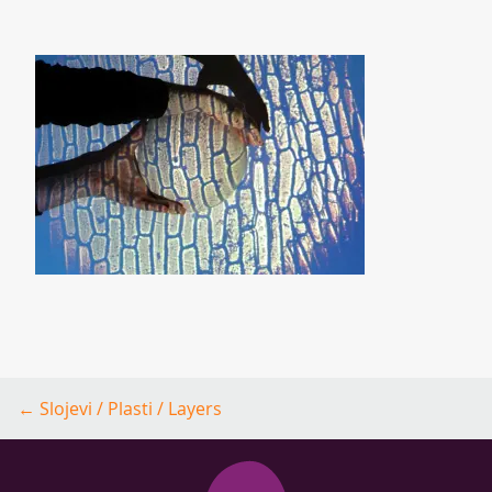
Post
←
Slojevi / Plasti / Layers
navigation