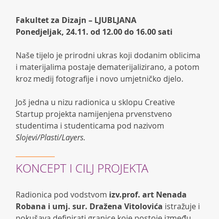
Fakultet za Dizajn – LJUBLJANA
Ponedjeljak, 24.11. od 12.00 do 16.00 sati
Naše tijelo je prirodni ukras koji dodanim oblicima
i materijalima postaje dematerijalizirano, a potom
kroz medij fotografije i novo umjetničko djelo.
Još jedna u nizu radionica u sklopu Creative
Startup projekta namijenjena prvenstveno
studentima i studenticama pod nazivom
Slojevi/Plasti/Layers.
KONCEPT I CILJ PROJEKTA
Radionica pod vodstvom
izv.prof. art Nenada
Robana i umj. sur. Dražena Vitolovića
istražuje i
pokušava definirati granice koje postoje između