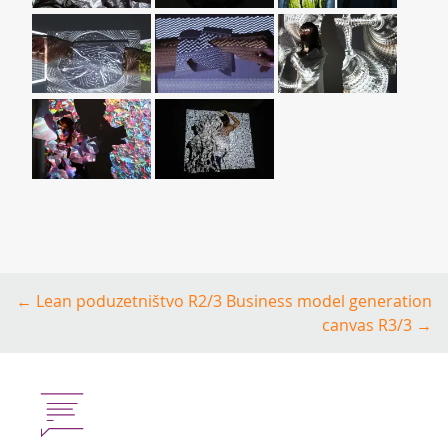
Post
←
Lean poduzetništvo R2/3
Business model generation
navigation
canvas R3/3
→