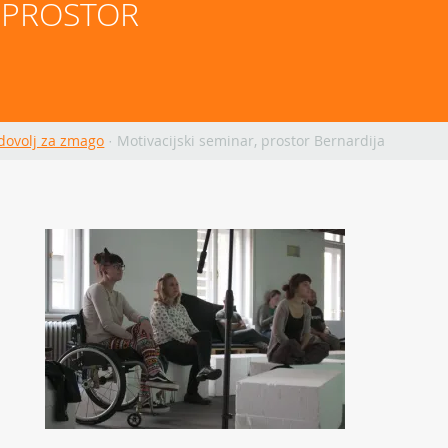
 PROSTOR 
 dovolj za zmago
·
Motivacijski seminar, prostor Bernardija