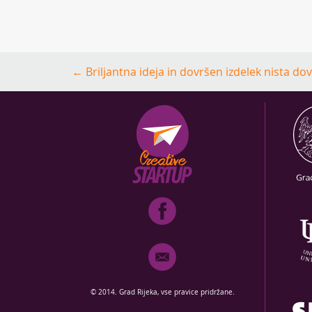
Post
←
Briljantna ideja in dovršen izdelek nista do
navigation
© 2014. Grad Rijeka, vse pravice pridržane.