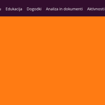
u
Edukacija
Dogodki
Analiza in dokumenti
Aktivnosti