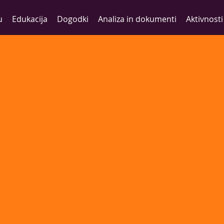
u
Edukacija
Dogodki
Analiza in dokumenti
Aktivnosti