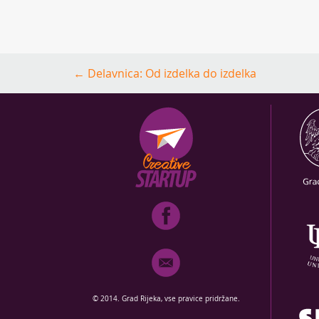
Post
←
Delavnica: Od izdelka do izdelka
navigation
© 2014. Grad Rijeka, vse pravice pridržane.