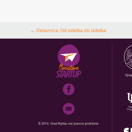
Post
←
Delavnica: Od izdelka do izdelka
navigation
© 2014. Grad Rijeka, vse pravice pridržane.