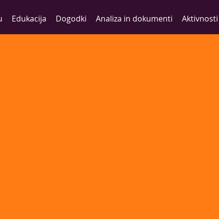
u
Edukacija
Dogodki
Analiza in dokumenti
Aktivnosti