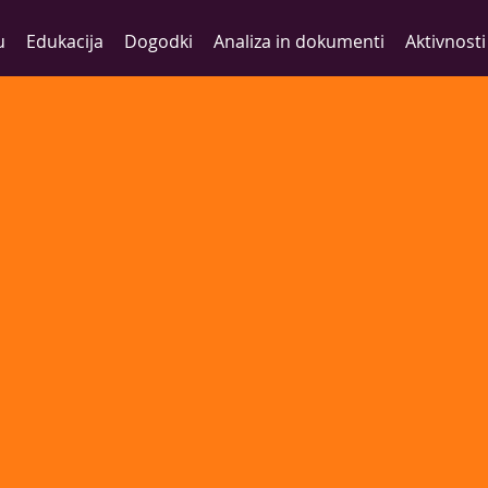
u
Edukacija
Dogodki
Analiza in dokumenti
Aktivnosti