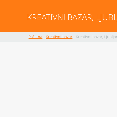
KREATIVNI BAZAR, LJUB
Početna
·
Kreativni bazar
·
Kreativni bazar, Ljublj