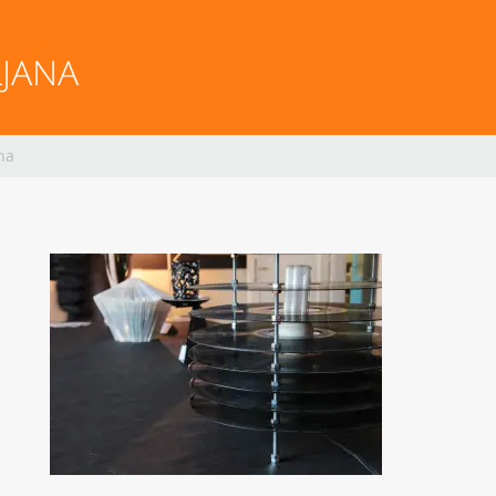
LJANA
ana