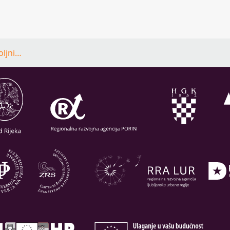
oljni…