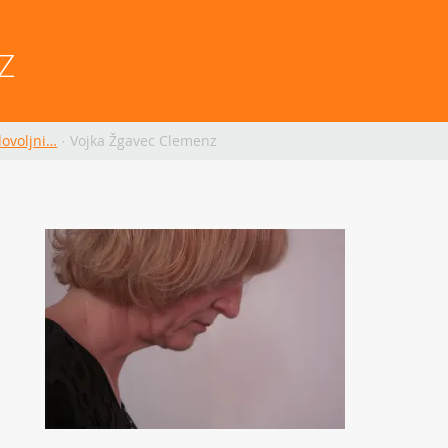
Z
dovoljni…
·
Vojka Žgavec Clemenz