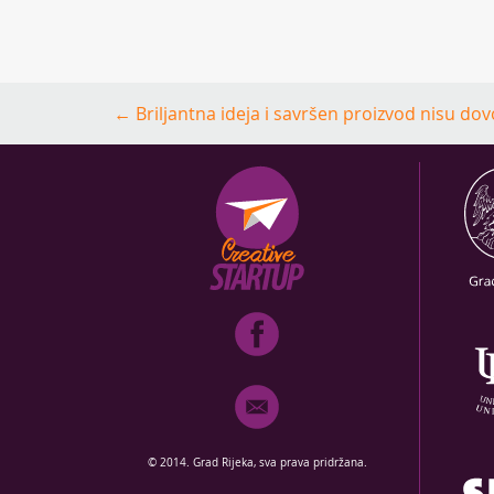
Post
←
Briljantna ideja i savršen proizvod nisu dov
navigation
© 2014. Grad Rijeka, sva prava pridržana.