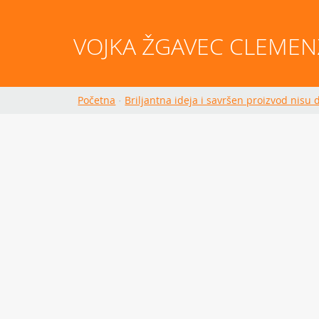
VOJKA ŽGAVEC CLEMEN
Početna
·
Briljantna ideja i savršen proizvod nisu 