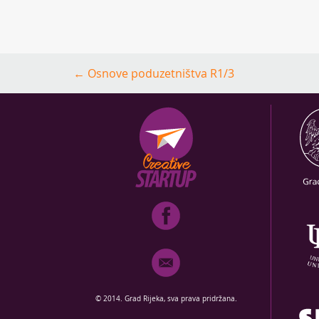
Post
←
Osnove poduzetništva R1/3
navigation
© 2014. Grad Rijeka, sva prava pridržana.