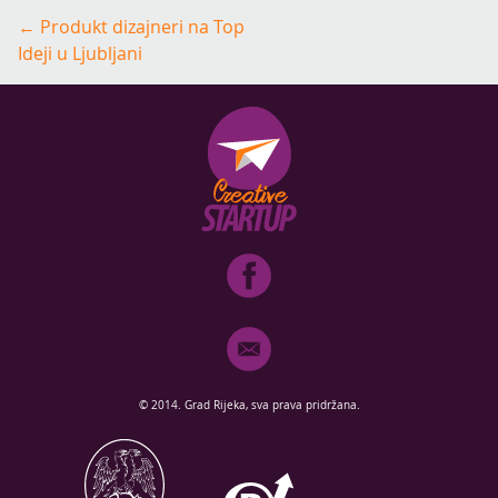
Post
←
Produkt dizajneri na Top
navigation
Ideji u Ljubljani
© 2014. Grad Rijeka, sva prava pridržana.