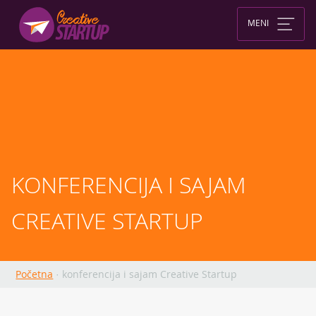
Skip
to
MENI
content
KONFERENCIJA I SAJAM 
CREATIVE STARTUP
Početna
·
konferencija i sajam Creative Startup