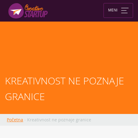
Skip
to
MENI
content
KREATIVNOST NE POZNAJE 
GRANICE
Početna
·
Kreativnost ne poznaje granice