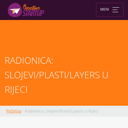
Skip
to
MENI
content
RADIONICA: 
SLOJEVI/PLASTI/LAYERS U 
RIJECI
Početna
·
Radionica: Slojevi/Plasti/Layers u Rijeci