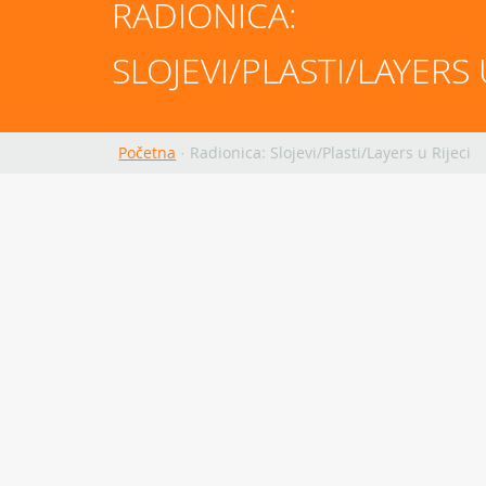
RADIONICA: 
SLOJEVI/PLASTI/LAYERS U
Početna
·
Radionica: Slojevi/Plasti/Layers u Rijeci