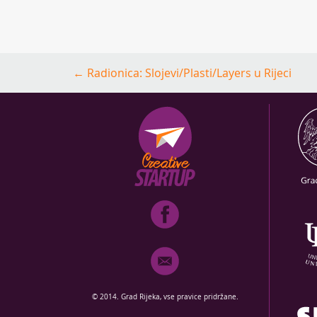
Post
←
Radionica: Slojevi/Plasti/Layers u Rijeci
navigation
© 2014. Grad Rijeka, vse pravice pridržane.