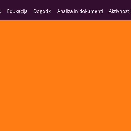
u
Edukacija
Dogodki
Analiza in dokumenti
Aktivnosti