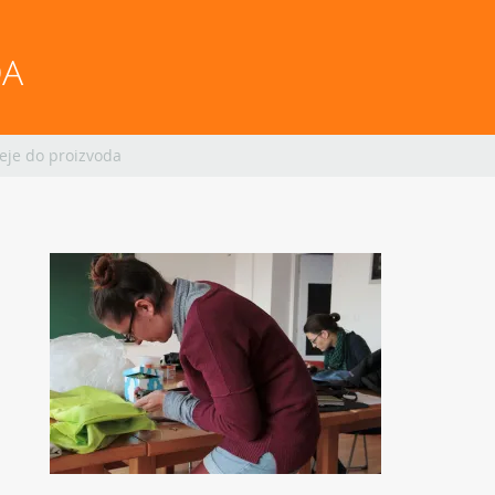
DA
eje do proizvoda