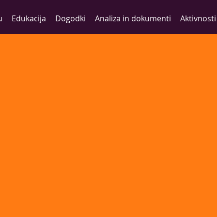
u
Edukacija
Dogodki
Analiza in dokumenti
Aktivnosti