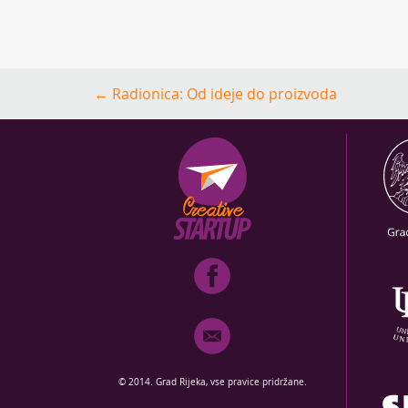
Post
←
Radionica: Od ideje do proizvoda
navigation
© 2014. Grad Rijeka, vse pravice pridržane.