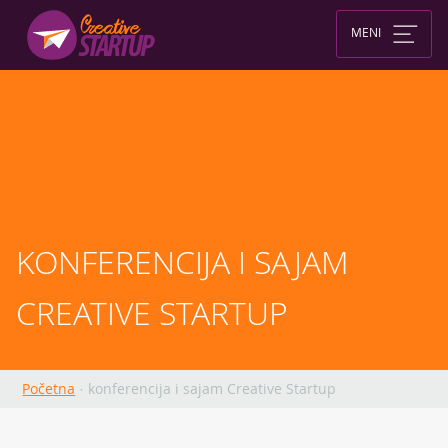
Skip
to
MENI
content
KONFERENCIJA I SAJAM 
CREATIVE STARTUP
Početna
·
konferencija i sajam Creative Startup