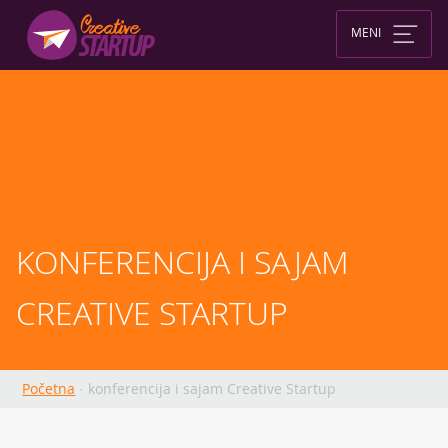
Skip
to
MENI
content
KONFERENCIJA I SAJAM 
CREATIVE STARTUP
Početna
·
konferencija i sajam Creative Startup