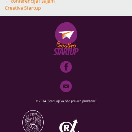
Post
←
konferencija i sajam
navigation
Creative Startup
© 2014. Grad Rijeka, vse pravice pridržane.