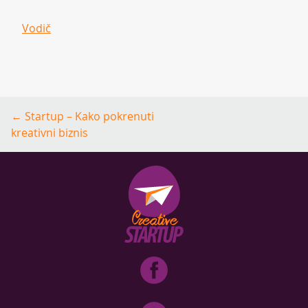
Vodič
Post
←
Startup – Kako pokrenuti
navigation
kreativni biznis