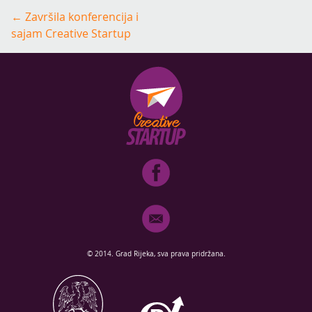
Post
←
Završila konferencija i
navigation
sajam Creative Startup
© 2014. Grad Rijeka, sva prava pridržana.