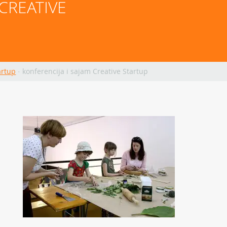
CREATIVE 
artup
·
konferencija i sajam Creative Startup