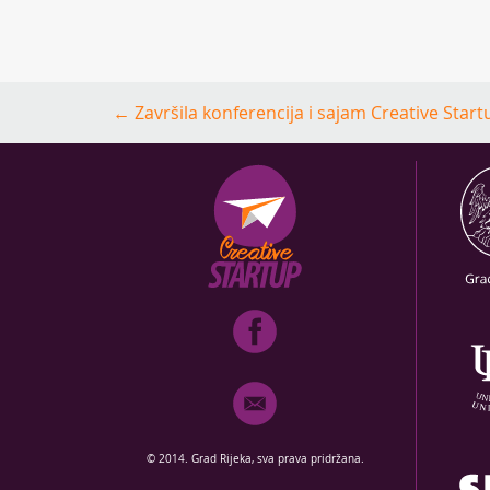
Post
←
Završila konferencija i sajam Creative Start
navigation
© 2014. Grad Rijeka, sva prava pridržana.