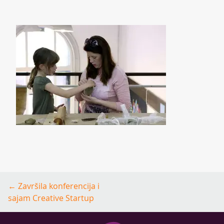
Post
←
Završila konferencija i
navigation
sajam Creative Startup