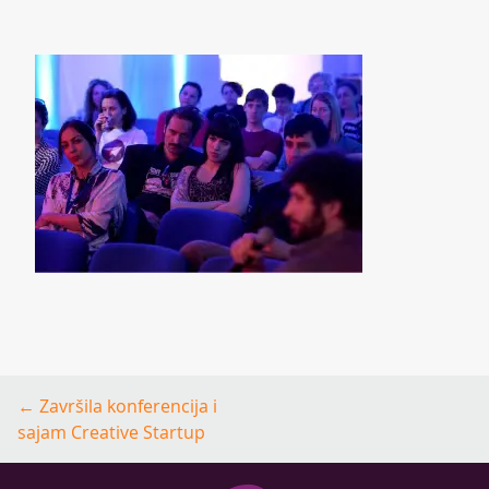
Post
←
Završila konferencija i
navigation
sajam Creative Startup