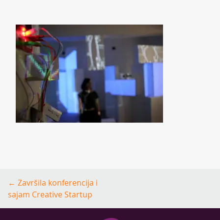
Post
←
Završila konferencija i
navigation
sajam Creative Startup