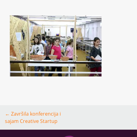
Post
←
Završila konferencija i
navigation
sajam Creative Startup