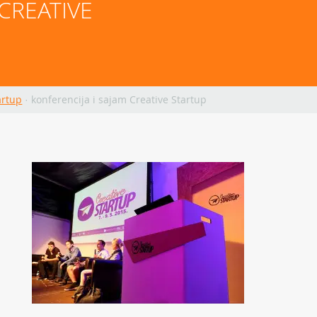
CREATIVE 
artup
·
konferencija i sajam Creative Startup