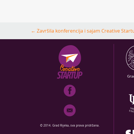
Post
←
Završila konferencija i sajam Creative Start
navigation
© 2014. Grad Rijeka, sva prava pridržana.