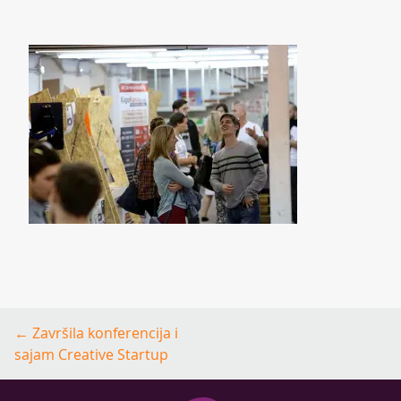
Post
←
Završila konferencija i
navigation
sajam Creative Startup