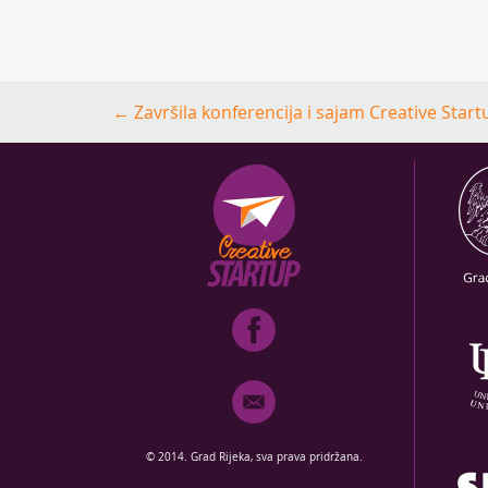
Post
←
Završila konferencija i sajam Creative Start
navigation
© 2014. Grad Rijeka, sva prava pridržana.