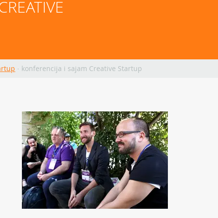
CREATIVE 
artup
·
konferencija i sajam Creative Startup