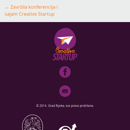
Post
←
Završila konferencija i
navigation
sajam Creative Startup
© 2014. Grad Rijeka, sva prava pridržana.