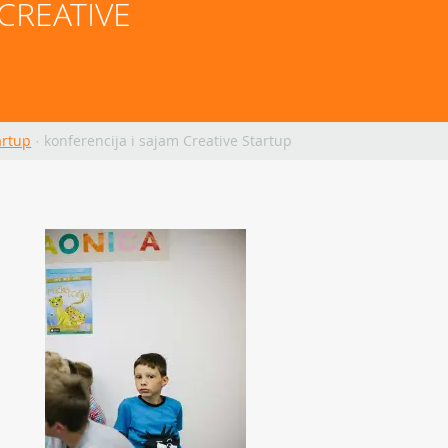
CREATIVE 
artup
·
konferencija i sajam Creative Startup