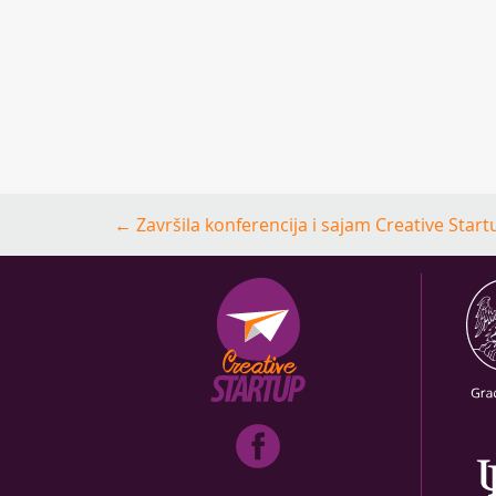
Post
←
Završila konferencija i sajam Creative Start
navigation