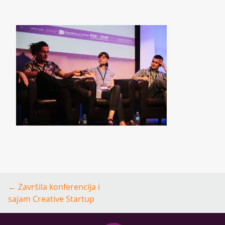
Post
←
Završila konferencija i
navigation
sajam Creative Startup