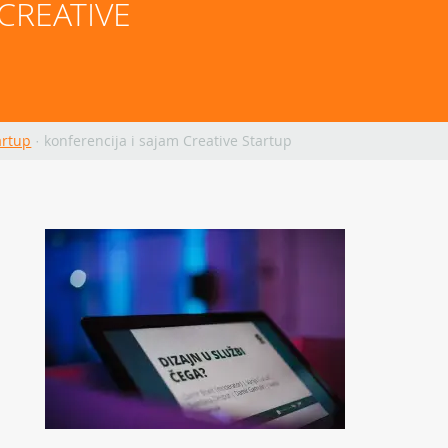
CREATIVE 
artup
·
konferencija i sajam Creative Startup