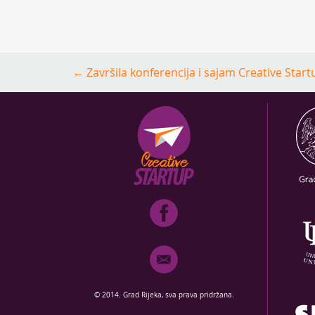
Post
←
Završila konferencija i sajam Creative Start
navigation
© 2014. Grad Rijeka, sva prava pridržana.