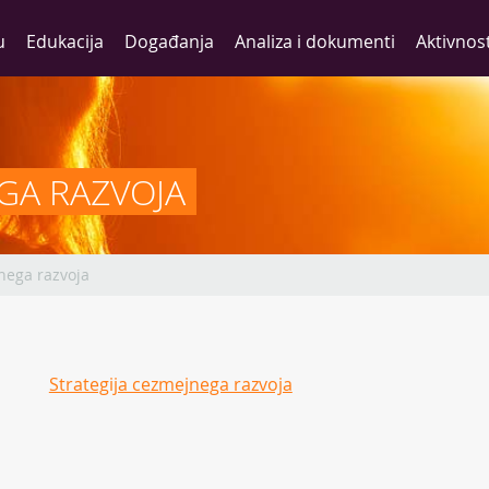
u
Edukacija
Događanja
Analiza i dokumenti
Aktivnost
GA RAZVOJA
nega razvoja
Strategija cezmejnega razvoja