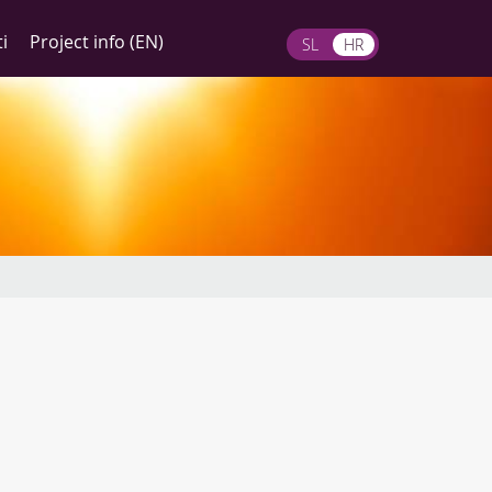
i
Project info (EN)
SL
HR