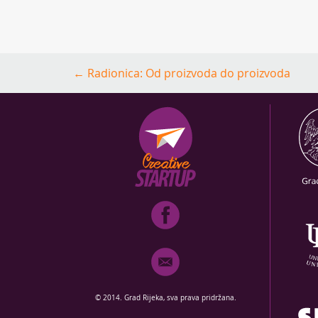
Post
←
Radionica: Od proizvoda do proizvoda
navigation
© 2014. Grad Rijeka, sva prava pridržana.