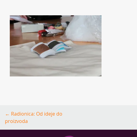
Post
←
Radionica: Od ideje do
navigation
proizvoda