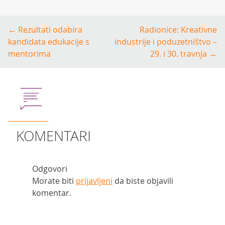
Post
←
Rezultati odabira
Radionice: Kreativne
navigation
kandidata edukacije s
industrije i poduzetništvo –
mentorima
29. i 30. travnja
→
KOMENTARI
Odgovori
Morate biti
prijavljeni
da biste objavili
komentar.