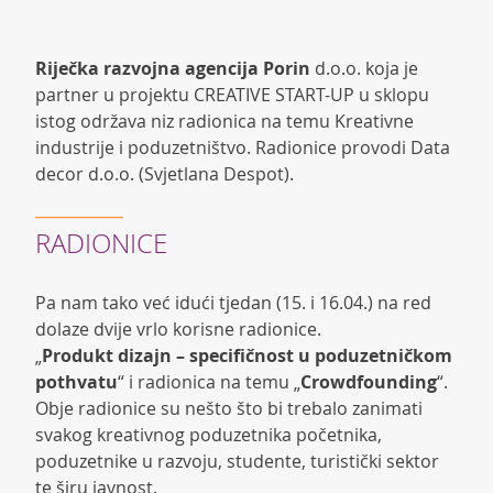
Riječka razvojna agencija Porin
d.o.o. koja je
partner u projektu CREATIVE START-UP u sklopu
istog održava niz radionica na temu Kreativne
industrije i poduzetništvo. Radionice provodi Data
decor d.o.o. (Svjetlana Despot).
RADIONICE
Pa nam tako već idući tjedan (15. i 16.04.) na red
dolaze dvije vrlo korisne radionice.
„
Produkt dizajn – specifičnost u poduzetničkom
pothvatu
“ i radionica na temu „
Crowdfounding
“.
Obje radionice su nešto što bi trebalo zanimati
svakog kreativnog poduzetnika početnika,
poduzetnike u razvoju, studente, turistički sektor
te širu javnost.