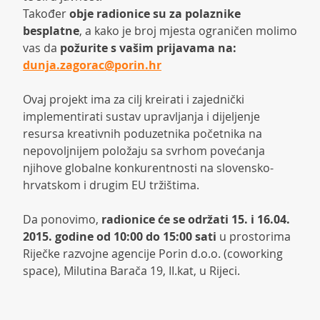
Također
obje radionice su za polaznike
besplatne
, a kako je broj mjesta ograničen molimo
vas da
požurite s vašim prijavama na:
dunja.zagorac@porin.hr
Ovaj projekt ima za cilj kreirati i zajednički
implementirati sustav upravljanja i dijeljenje
resursa kreativnih poduzetnika početnika na
nepovoljnijem položaju sa svrhom povećanja
njihove globalne konkurentnosti na slovensko-
hrvatskom i drugim EU tržištima.
Da ponovimo,
radionice će se održati 15. i 16.04.
2015. godine od 10:00 do 15:00 sati
u prostorima
Riječke razvojne agencije Porin d.o.o. (coworking
space), Milutina Barača 19, II.kat, u Rijeci.