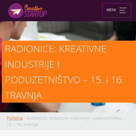
Skip
to
MENI
content
RADIONICE: KREATIVNE 
INDUSTRIJE I 
PODUZETNIŠTVO – 15. I 16. 
TRAVNJA
Početna
·
Radionice: Kreativne industrije i poduzetništvo –
15. i 16. travnja